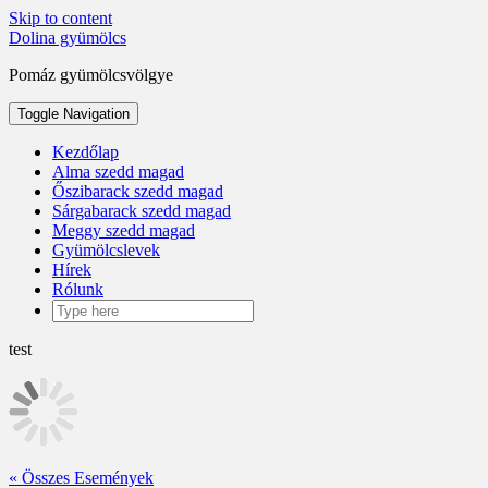
Skip to content
Dolina gyümölcs
Pomáz gyümölcsvölgye
Toggle Navigation
Kezdőlap
Alma szedd magad
Őszibarack szedd magad
Sárgabarack szedd magad
Meggy szedd magad
Gyümölcslevek
Hírek
Rólunk
test
« Összes Események