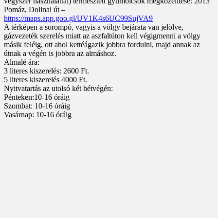
vegyszer használattal) termesztett gyümölcsök megközelítése: 2013
Pomáz, Dolinai út –
https://maps.app.goo.gl/UV1K4s6UC99SujVA9
A térképen a sorompó, vagyis a völgy bejárata van jelölve,
gázvezeték szerelés miatt az aszfaltúton kell végigmenni a völgy
másik feléig, ott ahol kettéágazik jobbra fordulni, majd annak az
útnak a végén is jobbra az almáshoz.
Almalé ára:
3 literes kiszerelés: 2600 Ft.
5 literes kiszerelés 4000 Ft.
Nyitvatartás az utolsó két hétvégén:
Pénteken:10-16 óráig
Szombat: 10-16 óráig
Vasárnap: 10-16 óráig