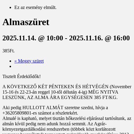
Ez az esemény elmúlt.
Almaszüret
2025.11.14. @ 10:00
-
2025.11.16. @ 16:00
385Ft.
«
Meggy szüret
Tisztelt Érdeklődők!
A KÖVETKEZŐ KÉT PÉNTEKEN ÉS HÉTVÉGÉN (November
15-16 és 22-23-án reggel 10-től délután 4-ig) MÉG NYITVA
LESZÜNK, AZ ALMA ÁRA EGYSÉGESEN 385 FT/KG.
Aki pedig HULLOTT ALMÁT szeretne szedni, hívja a
+36205809801-es számot a részletekért.
Almalé is kapható, melyet tisztán hőkezelési eljárással tartósítunk, az
almán kívül pedig nem adunk hozzá semmit. Az Agrár-
környezetgazdálkodási rendszerben (többek közt korlátozott